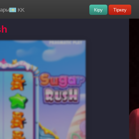
тары
KK
Кіру
Тіркеу
sh