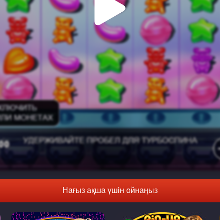
Нағыз ақша үшін ойнаңыз