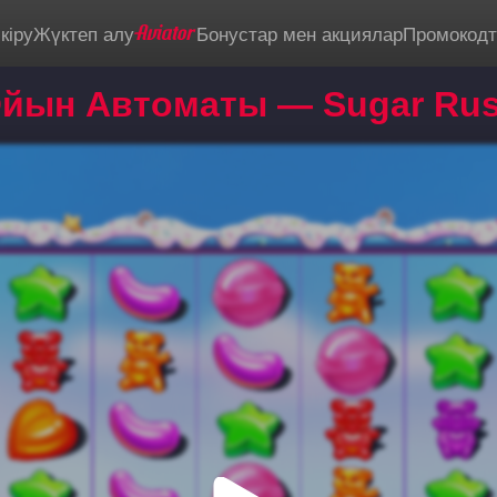
кіру
Жүктеп алу
Бонустар мен акциялар
Промокод
йын Автоматы — Sugar Ru