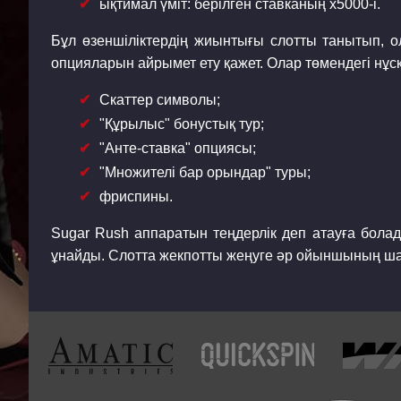
ықтимал үміт: берілген ставканың х5000-і.
Бұл өзеншіліктердің жиынтығы слотты танытып, 
опцияларын айрымет ету қажет. Олар төмендегі нұ
Скаттер символы;
"Құрылыс" бонустық тур;
"Анте-ставка" опциясы;
"Множителі бар орындар" туры;
фриспины.
Sugar Rush аппаратын теңдерлік деп атауға бола
ұнайды. Слотта жекпотты жеңуге әр ойыншының шанс